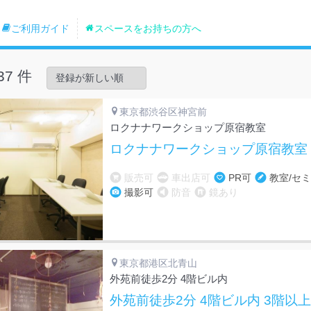
ご利用ガイド
スペースをお持ちの方へ
7 件
東京都渋谷区神宮前
ロクナナワークショップ原宿教室
ロクナナワークショップ原宿教室 
販売可
車出店可
PR可
教室/セ
撮影可
防音
鏡あり
東京都港区北青山
外苑前徒歩2分 4階ビル内
外苑前徒歩2分 4階ビル内 3階以上