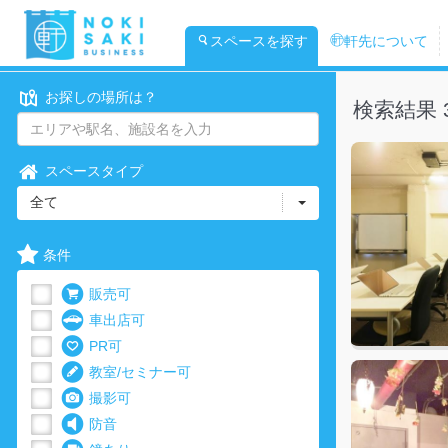
スペースを探す
軒先について
お探しの場所は？
検索結果 3
スペースタイプ
全て
条件
販売可
車出店可
PR可
教室/セミナー可
撮影可
防音