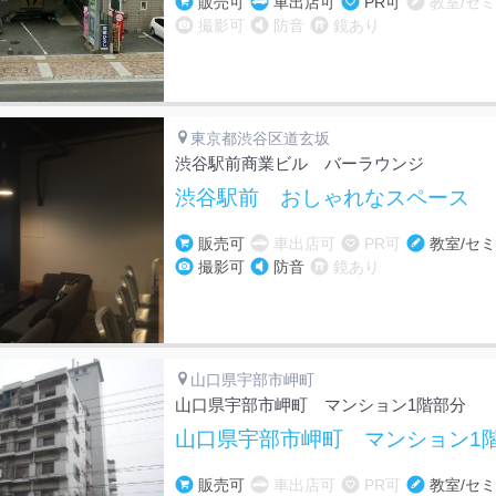
販売可
車出店可
PR可
教室/セ
撮影可
防音
鏡あり
東京都渋谷区道玄坂
渋谷駅前商業ビル バーラウンジ
渋谷駅前 おしゃれなスペース
販売可
車出店可
PR可
教室/セ
撮影可
防音
鏡あり
山口県宇部市岬町
山口県宇部市岬町 マンション1階部分
山口県宇部市岬町 マンション1階
販売可
車出店可
PR可
教室/セ