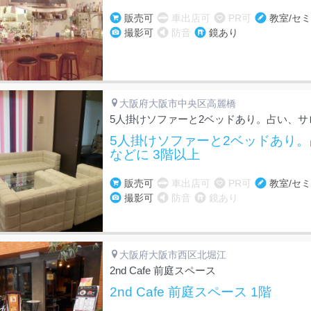
販売可
車出店可
PR可
教室/セ
撮影可
防音
鏡あり
大阪府大阪市中央区高麗橋
5人掛けソファーと2ベッドあり。占い、サ
5人掛けソファーと2ベッドあり
などに 3階以上
販売可
車出店可
PR可
教室/セ
撮影可
防音
鏡あり
大阪府大阪市西区北堀江
2nd Cafe 前庭スペース
2nd Cafe 前庭スペース 1階