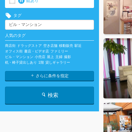
鏡あり
タグ
人気のタグ
商店街
ドラッグストア
空き店舗
移動販売
駅近
オフィス街
書店・ビデオ店
ファミリー
ビル・マンション
小売店
屋上
主婦
撮影
机・椅子貸出しあり
1階
貸しギャラリー
さらに条件を指定
検索