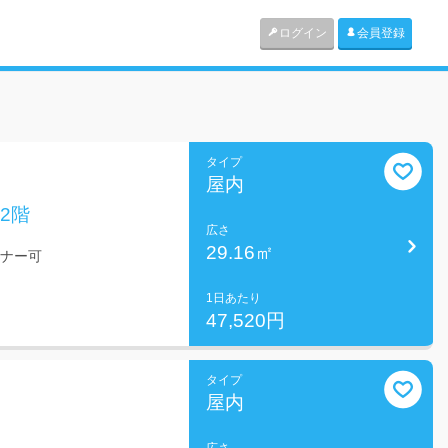
ログイン
会員登録
タイプ
屋内
2階
広さ
29.16㎡
ミナー可
1日あたり
47,520円
タイプ
屋内