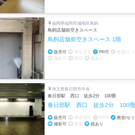
福岡県福岡市城南区鳥飼
鳥飼店舗前空きスペース
鳥飼店舗前空きスペース 1階
販売可
車出店可
PR可
教室/セ
撮影可
防音
鏡あり
埼玉県春日部市中央
春日部駅 西口 徒歩2分 100畳
春日部駅 西口 徒歩2分 100畳
販売可
車出店可
PR可
教室/セ
撮影可
防音
鏡あり