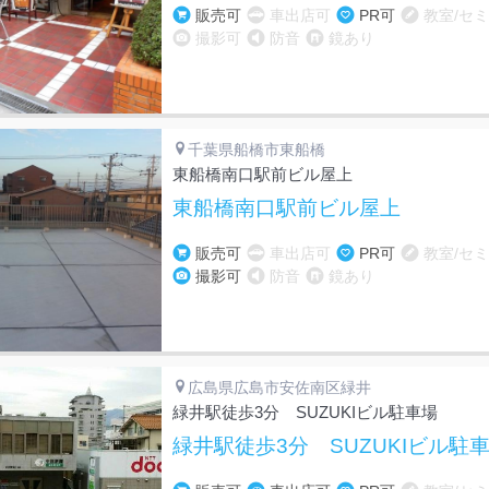
販売可
車出店可
PR可
教室/セ
撮影可
防音
鏡あり
千葉県船橋市東船橋
東船橋南口駅前ビル屋上
東船橋南口駅前ビル屋上
販売可
車出店可
PR可
教室/セ
撮影可
防音
鏡あり
広島県広島市安佐南区緑井
緑井駅徒歩3分 SUZUKIビル駐車場
緑井駅徒歩3分 SUZUKIビル駐