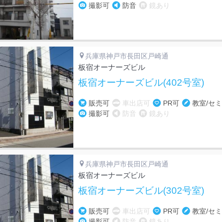
撮影可
防音
鏡あり
兵庫県神戸市長田区戸崎通
板宿オーナーズビル
板宿オーナーズビル(402号室)
販売可
車出店可
PR可
教室/セ
撮影可
防音
鏡あり
兵庫県神戸市長田区戸崎通
板宿オーナーズビル
板宿オーナーズビル(302号室)
販売可
車出店可
PR可
教室/セ
撮影可
防音
鏡あり