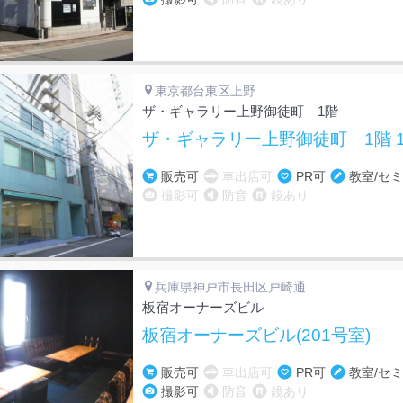
東京都台東区上野
ザ・ギャラリー上野御徒町 1階
ザ・ギャラリー上野御徒町 1階 
販売可
車出店可
PR可
教室/セ
撮影可
防音
鏡あり
兵庫県神戸市長田区戸崎通
板宿オーナーズビル
板宿オーナーズビル(201号室)
販売可
車出店可
PR可
教室/セ
撮影可
防音
鏡あり