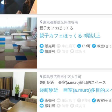
東京都杉並区阿佐谷南
親子カフェほっくる
親子カフェほっくる 3階以上
販売可
車出店可
PR可
教室/セ
撮影可
防音
鏡あり
広島県広島市中区大手町
袋町駅近 亜室(a.muro)多目的スペース
袋町駅近 亜室(a.muro)多目的ス
販売可
車出店可
PR可
教室/セ
撮影可
防音
鏡あり