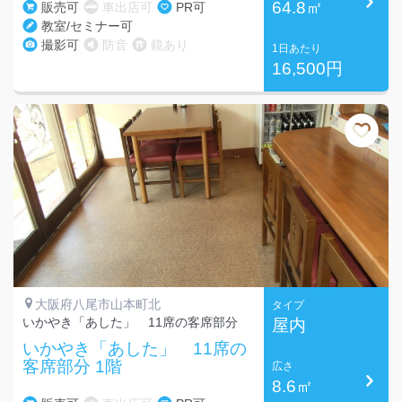
64.8㎡
販売可
車出店可
PR可
教室/セミナー可
撮影可
防音
鏡あり
1日あたり
16,500円
大阪府八尾市山本町北
タイプ
いかやき「あした」 11席の客席部分
屋内
いかやき「あした」 11席の
客席部分 1階
広さ
8.6㎡