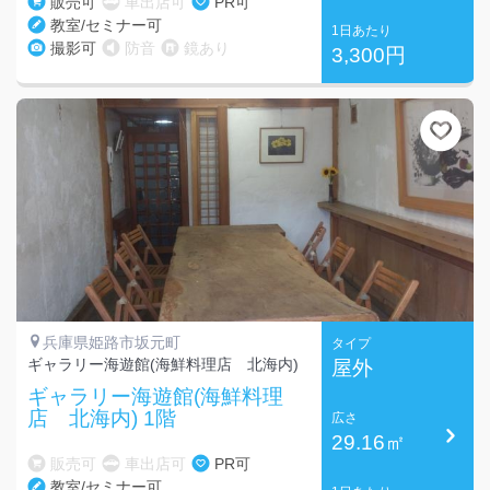
販売可
車出店可
PR可
教室/セミナー可
1日あたり
撮影可
防音
鏡あり
3,300円
兵庫県姫路市坂元町
タイプ
ギャラリー海遊館(海鮮料理店 北海内)
屋外
ギャラリー海遊館(海鮮料理
店 北海内) 1階
広さ
29.16㎡
販売可
車出店可
PR可
教室/セミナー可