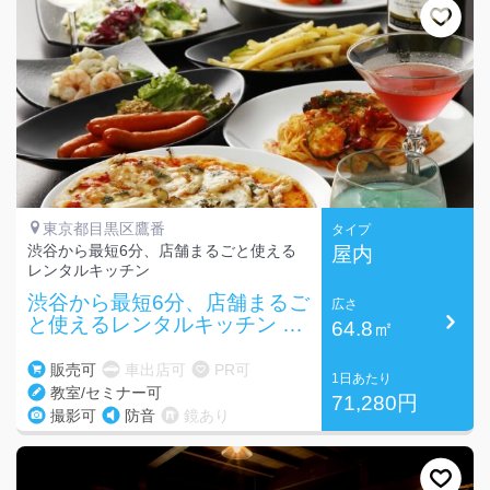
東京都目黒区鷹番
タイプ
渋谷から最短6分、店舗まるごと使える
屋内
レンタルキッチン
渋谷から最短6分、店舗まるご
広さ
と使えるレンタルキッチン 2
64.8㎡
階
販売可
車出店可
PR可
1日あたり
教室/セミナー可
71,280円
撮影可
防音
鏡あり