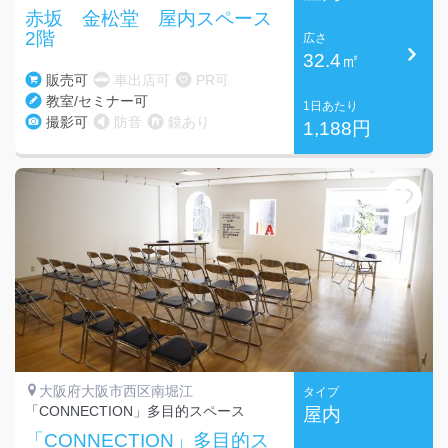
赤坂 金松堂 屋内スペース
2階
広さ
32.4㎡
販売可
車出店可
PR可
教室/セミナー可
1日あたり
撮影可
防音
鏡あり
1,188円
大阪府大阪市西区南堀江
タイプ
「CONNECTION」多目的スペース
屋内
「CONNECTION」多目的ス