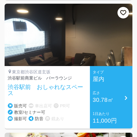
東京都渋谷区道玄坂
タイプ
渋谷駅前商業ビル バーラウンジ
屋内
渋谷駅前 おしゃれなスペー
ス
広さ
30.78㎡
販売可
車出店可
PR可
教室/セミナー可
1日あたり
撮影可
防音
鏡あり
11,000円