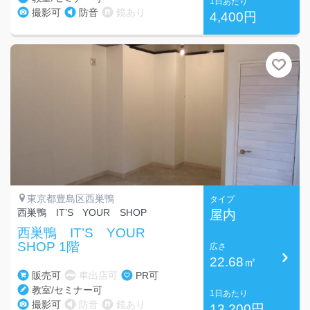
1日あたり
撮影可
防音
鏡あり
4,400円
東京都豊島区西巣鴨
タイプ
西巣鴨 IT’S YOUR SHOP
屋内
西巣鴨 IT’S YOUR
SHOP 1階
広さ
22.68㎡
販売可
車出店可
PR可
教室/セミナー可
1日あたり
撮影可
防音
鏡あり
13,200円