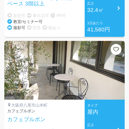
ペース 3階以上
広さ
32.4㎡
販売可
車出店可
PR可
教室/セミナー可
1日あたり
撮影可
防音
鏡あり
41,580円
大阪府八尾市山本町
タイプ
カフェブルボン
屋内
カフェブルボン
広さ