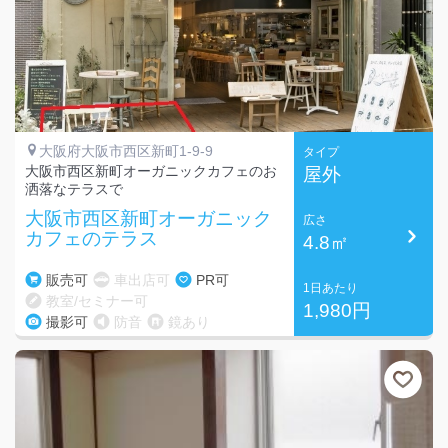
大阪府大阪市西区新町1-9-9
タイプ
大阪市西区新町オーガニックカフェのお
屋外
洒落なテラスで
大阪市西区新町オーガニック
広さ
カフェのテラス
4.8㎡
販売可
車出店可
PR可
1日あたり
教室/セミナー可
1,980円
撮影可
防音
鏡あり