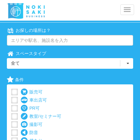
Toggle
naviga
お探しの場所は？
スペースタイプ
全て
条件
販売可
車出店可
PR可
教室/セミナー可
撮影可
防音