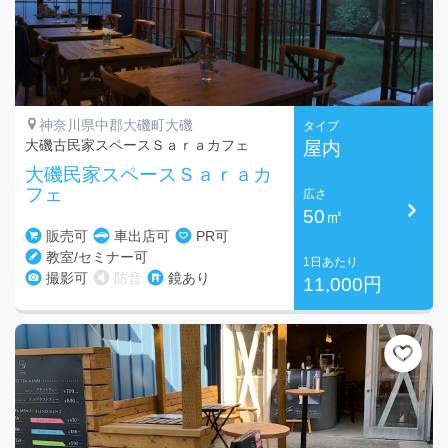
神奈川県中郡大磯町大磯
タイプ
大磯古民家スペースＳａｒａカフェ
屋内
大磯民家スペースＳａｒａカ
フェ
広さ
50㎡
販売可
車出店可
PR可
教室/セミナー可
1日あたり
撮影可
防音
鏡あり
11,000円