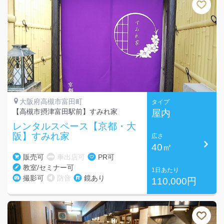
大阪府高槻市富田町
タイプ
【高槻市摂津富田駅前】すみれ家
屋内
レンタルスペース【京都・大
阪】すみれ家
広さ
40㎡
販売可
車出店可
PR可
教室/セミナー可
1日あたり
撮影可
防音
鏡あり
110,000円