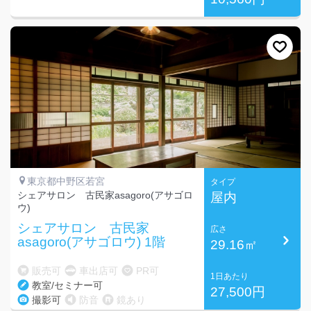
東京都中野区若宮
タイプ
シェアサロン 古民家asagoro(アサゴロ
屋内
ウ)
シェアサロン 古民家
広さ
asagoro(アサゴロウ) 1階
29.16㎡
販売可
車出店可
PR可
1日あたり
教室/セミナー可
27,500円
撮影可
防音
鏡あり