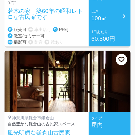
です
若木の家 築60年の昭和レト
広さ
ロな古民家です
100㎡
販売可
車出店可
PR可
1日あたり
教室/セミナー可
60,500円
撮影可
防音
鏡あり
神奈川県鎌倉市鎌倉山
タイプ
自然豊かな鎌倉山の古民家スペース
屋内
風光明媚な鎌倉山古民家