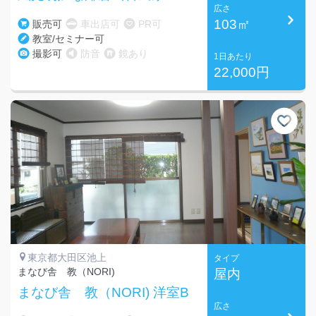
広さ
103㎡
販売可
車出店可
PR可
教室/セミナー可
撮影可
防音
鏡あり
1日あたり
22,000円
東京都大田区池上
タイプ
まなび舎 教（NORI)
屋内
まなび舎 教（NORI) 洋室B
広さ