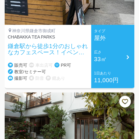
神奈川県鎌倉市御成町
タイプ
CHABAKKA TEA PARKS
屋外
鎌倉駅から徒歩1分のおしゃれ
なカフェスペース！イベン
広さ
ト・物販・ワークショップ・
33㎡
ギャラリーなどに！
販売可
車出店可
PR可
教室/セミナー可
1日あたり
撮影可
防音
鏡あり
11,000円