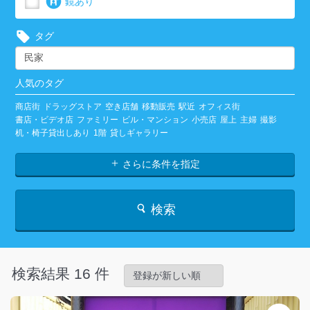
鏡あり
タグ
人気のタグ
商店街
ドラッグストア
空き店舗
移動販売
駅近
オフィス街
書店・ビデオ店
ファミリー
ビル・マンション
小売店
屋上
主婦
撮影
机・椅子貸出しあり
1階
貸しギャラリー
さらに条件を指定
検索
検索結果 16 件