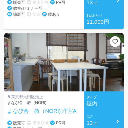
13㎡
販売可
車出店可
PR可
教室/セミナー可
撮影可
防音
鏡あり
1日あたり
11,000円
東京都大田区池上
タイプ
まなび舎 教（NORI)
屋内
まなび舎 教（NORI) 洋室A
広さ
13㎡
販売可
車出店可
PR可