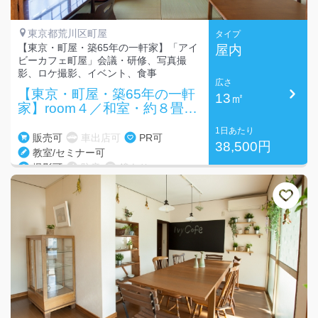
東京都荒川区町屋
タイプ
【東京・町屋・築65年の一軒家】「アイ
屋内
ビーカフェ町屋」会議・研修、写真撮
影、ロケ撮影、イベント、食事
広さ
【東京・町屋・築65年の一軒
13㎡
家】room４／和室・約８畳・
～10名
1日あたり
販売可
車出店可
PR可
38,500円
教室/セミナー可
撮影可
防音
鏡あり