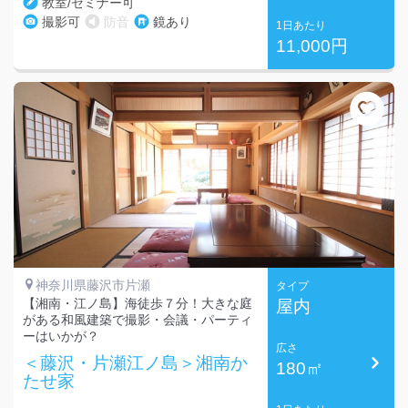
教室/セミナー可
撮影可
防音
鏡あり
1日あたり
11,000円
神奈川県藤沢市片瀬
タイプ
【湘南・江ノ島】海徒歩７分！大きな庭
屋内
がある和風建築で撮影・会議・パーティ
ーはいかが？
広さ
＜藤沢・片瀬江ノ島＞湘南か
180㎡
たせ家