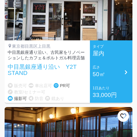
東京都目黒区上目黒
タイプ
中目黒銀座通り沿い、古民家をリノベー
屋内
ションしたカフェ＆ポルトガル料理店舗
中目黒銀座通り沿い Y2T
広さ
STAND
50㎡
販売可
車出店可
PR可
1日あたり
教室/セミナー可
33,000円
撮影可
防音
鏡あり