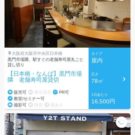
大阪府大阪市中央区日本橋
タイプ
黒門市場隣、駅すぐの老舗寿司屋丸ごと
屋内
貸し切り
【日本橋・なんば】黒門市場
広さ
隣 老舗寿司屋貸切
78㎡
販売可
車出店可
PR可
1日あたり
教室/セミナー可
16,500円
撮影可
防音
鏡あり