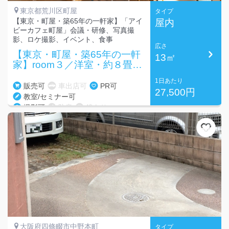
東京都荒川区町屋
タイプ
【東京・町屋・築65年の一軒家】「アイ
屋内
ビーカフェ町屋」会議・研修、写真撮
影、ロケ撮影、イベント、食事
広さ
【東京・町屋・築65年の一軒
13㎡
家】room３／洋室・約８畳・
～８名
1日あたり
販売可
車出店可
PR可
27,500円
教室/セミナー可
撮影可
防音
鏡あり
大阪府四條畷市中野本町
タイプ