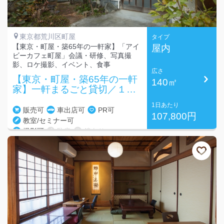
東京都荒川区町屋
タイプ
【東京・町屋・築65年の一軒家】「アイ
屋内
ビーカフェ町屋」会議・研修、写真撮
影、ロケ撮影、イベント、食事
広さ
【東京・町屋・築65年の一軒
140㎡
家】一軒まるごと貸切／１４
０㎡・～３５名
1日あたり
販売可
車出店可
PR可
107,800円
教室/セミナー可
撮影可
防音
鏡あり