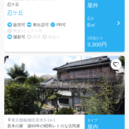
忍ケ丘
屋外
忍ケ丘
広さ
6㎡
販売可
車出店可
PR可
教室/セミナー可
撮影可
防音
鏡あり
1日あたり
3,300円
東京都板橋区若木3-14-1
タイプ
若木の家 築60年の昭和レトロな古民家
屋内