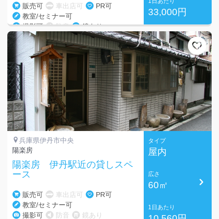
1日あたり
販売可
車出店可
PR可
33,000円
教室/セミナー可
撮影可
防音
鏡あり
兵庫県伊丹市中央
タイプ
陽楽房
屋内
陽楽房 伊丹駅近の貸しスペ
ース
広さ
60㎡
販売可
車出店可
PR可
教室/セミナー可
1日あたり
撮影可
防音
鏡あり
10,560円